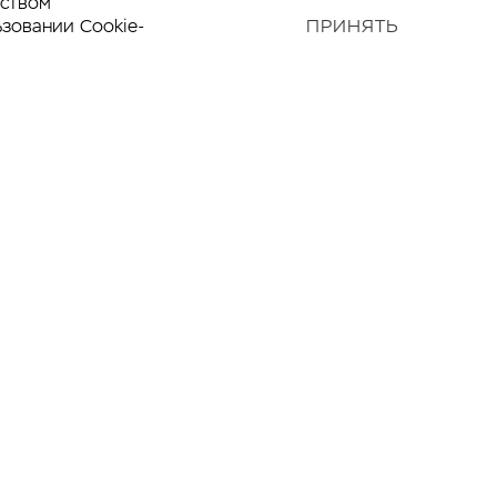
дством
ьзовании Cookie-
ПРИНЯТЬ
Наверх
—