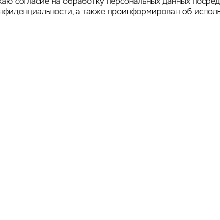
аю согласие на обработку персональных данных посре
онфиденциальности
, а также проинформирован об испол
ен Ассоциации
Официальный
ендинговых
маркетинг-
мпаний России
провайдер
Продвижение сайта 
итика
teleport
фиденциальности
а сайта